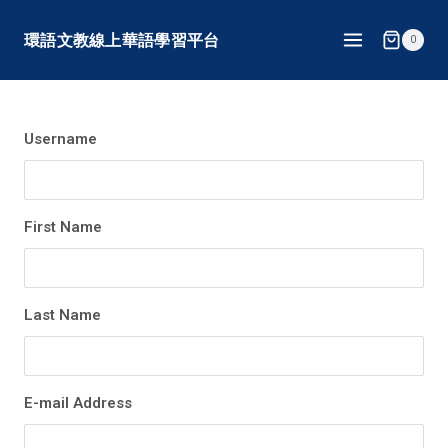
Skip
環語文教線上華語學習平台
0
to
content
Username
First Name
Last Name
E-mail Address