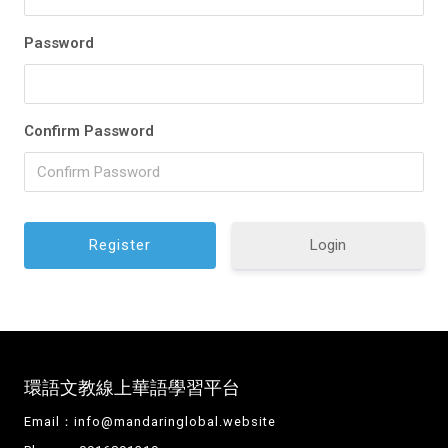
Password
Confirm Password
Login
環語文教線上華語學習平台
Email：
info@mandaringlobal.website