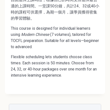
適的上課時間。一堂課50分鐘，共計24、32或40小
時的課程可供選擇，為期一個月，讓學員獲得密集
的學習體驗。
This course is designed for individual learners
using
Modern Chinese
(7 volumes), tailored for
TOCFL preparation. Suitable for all levels—beginner
to advanced.
Flexible scheduling lets students choose class
times. Each session is 50 minutes. Choose from
24, 32, or 40-hour packages over one month for an
intensive learning experience.