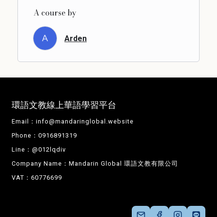
A course by
A
Arden
環語文教線上華語學習平台
Email：
info@mandaringlobal.website
Phone：0916891319
Line：@012lqdiv
Company Name：Mandarin Global 環語文教有限公司
VAT：60776699