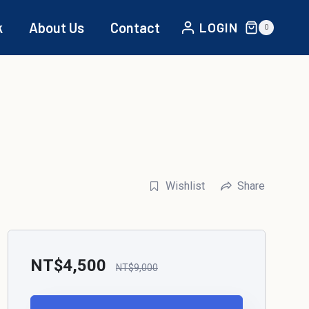
k
About Us
Contact
LOGIN
0
Wishlist
Share
NT$
4,500
NT$
9,000