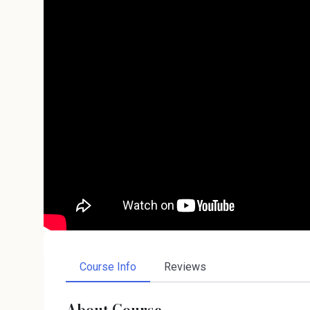
Course Info
Reviews
About Course