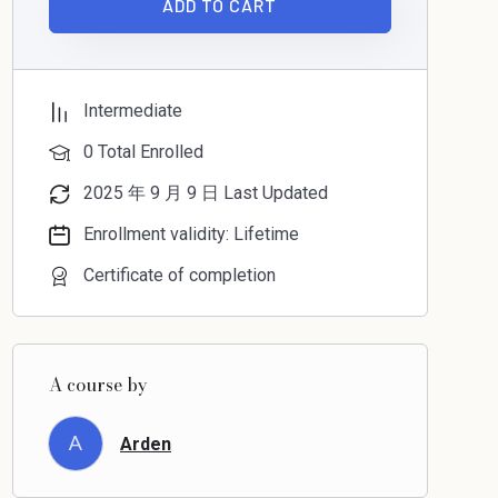
ADD TO CART
Intermediate
0 Total Enrolled
2025 年 9 月 9 日 Last Updated
Enrollment validity: Lifetime
Certificate of completion
A course by
A
Arden